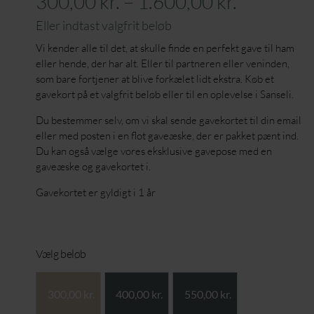
300,00
kr.
–
1.600,00
kr.
Vi kender alle til det, at skulle finde en perfekt gave til ham
eller hende, der har alt. Eller til partneren eller veninden,
som bare fortjener at blive forkælet lidt ekstra. Køb et
gavekort på et valgfrit beløb eller til en oplevelse i Sanseli.
Du bestemmer selv, om vi skal sende gavekortet til din email
eller med posten i en flot gaveæske, der er pakket pænt ind.
Du kan også vælge vores eksklusive gavepose med en
gaveæske og gavekortet i.
Gavekortet er gyldigt i 1 år
Vælg beløb
300,00
kr.
400,00
kr.
550,00
kr.