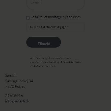
mail
(Påkrævet)
Ja
Ja tak til at modtage nyhedsbrev
tak
Du kan altid afmelde dig igen
til
at
modtage
nyhedsbrev
Ved tilmelding til vores nyhedsbrev
accepterer du behandling af dine data. Du kan
altid afmelde dig igen.
Sanseli.
Sallingsundvej 34
7870 Roslev
21616016
info@sanseli.dk