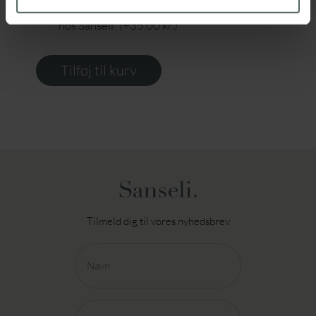
I en gavepose inkl. gaveæske – Kun afhentning
hos Sanseli
(+
35,00
kr.
)
Tilføj til kurv
Tilmeld dig til vores nyhedsbrev
Navn
(Påkrævet)
E-