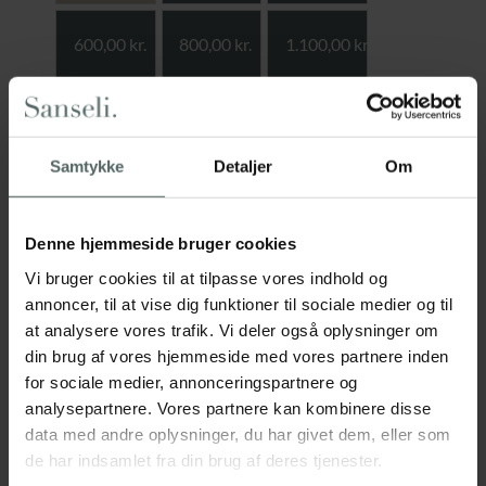
600,00
kr.
800,00
kr.
1.100,00
kr.
1.200,00
kr.
1.600,00
kr.
Samtykke
Detaljer
Om
Denne hjemmeside bruger cookies
Vi bruger cookies til at tilpasse vores indhold og
Dine oplysninger
annoncer, til at vise dig funktioner til sociale medier og til
at analysere vores trafik. Vi deler også oplysninger om
Navn
din brug af vores hjemmeside med vores partnere inden
for sociale medier, annonceringspartnere og
analysepartnere. Vores partnere kan kombinere disse
data med andre oplysninger, du har givet dem, eller som
de har indsamlet fra din brug af deres tjenester.
Email