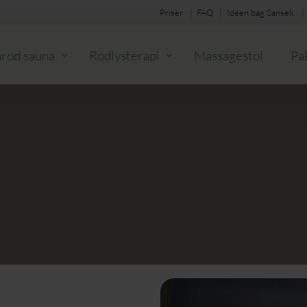
Priser
FAQ
Idéen bag Sanseli.
arød sauna
Rødlysterapi
Massagestol
Pa
lippekort
Køb klippekort
Køb