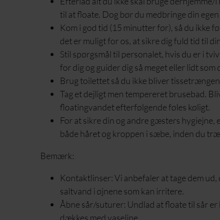
Efterlad alt du ikke skal bruge derhjemme/i 
til at floate. Dog bør du medbringe din egen
Kom i god tid (15 minutter før), så du ikke f
det er muligt for os, at sikre dig fuld tid til d
Stil spørgsmål til personalet, hvis du er i tvi
for dig og guider dig så meget eller lidt som
Brug toilettet så du ikke bliver tissetrænge
Tag et dejligt men tempereret brusebad. Bli
floatingvandet efterfølgende føles køligt.
For at sikre din og andre gæsters hygiejne, e
både håret og kroppen i sæbe, inden du træd
Bemærk:
Kontaktlinser: Vi anbefaler at tage dem ud, da
saltvand i øjnene som kan irritere.
Åbne sår/suturer: Undlad at floate til sår er 
dækkes med vaseline.