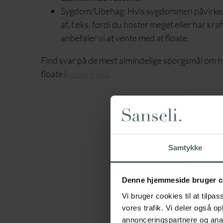
Sygdom/Ubehag: Hvis sygdommen påvirker d
af, f.eks. fordi du hoster meget eller har kr
anbefaler vi at vente med at floate.
Find svar på de mest almindelige spørgsmål om 
floate i
vores FAQ
.
Samtykke
Denne hjemmeside bruger c
Vi bruger cookies til at tilpas
vores trafik. Vi deler også 
annonceringspartnere og anal