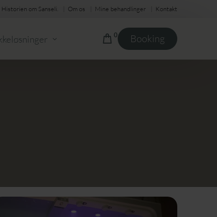
Historien om Sanseli.
Om os
Mine behandlinger
Kontakt
0
Booking
kkeløsninger
 klippekort