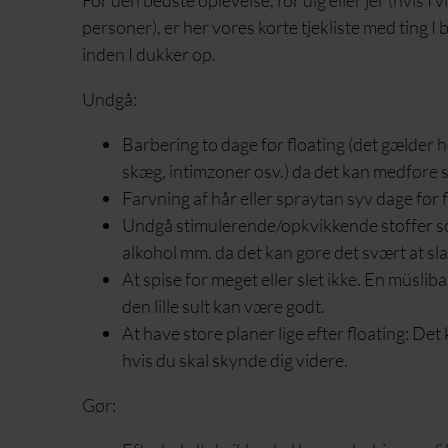
personer), er her vores korte tjekliste med ting I 
inden I dukker op.
Undgå:
Barbering to dage før floating (det gælder 
skæg, intimzoner osv.) da det kan medføre s
Farvning af hår eller spraytan syv dage før 
Undgå stimulerende/opkvikkende stoffer som
alkohol mm. da det kan gøre det svært at sla
At spise for meget eller slet ikke. En müslibar e
den lille sult kan være godt.
At have store planer lige efter floating: Det
hvis du skal skynde dig videre.
Gør: