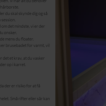
bilen. Vi har alt du behøver
 hårbørste.
øler du skal skynde dig og så
in session.
vl om det mindste, vi er der
 du ønsker.
nde mens du floater.
ver brusebadet for varmt, vil
r det et krav, at du vasker
er op i karret.
 der er risiko for at få
helet. Små rifter eller sår kan