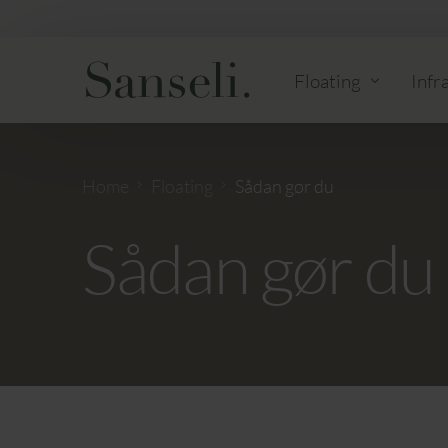
Floating
Infr
Single-floating
Køb k
Home
Floating
Sådan gør du
Par-floating
Sådan gør du
Sådan gør du
Køb klippekort