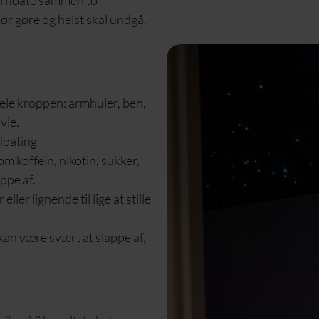
bør gøre og helst skal undgå,
hele kroppen: armhuler, ben,
vie.
floating
 koffein, nikotin, sukker,
ppe af.
ller lignende til lige at stille
 kan være svært at slappe af,