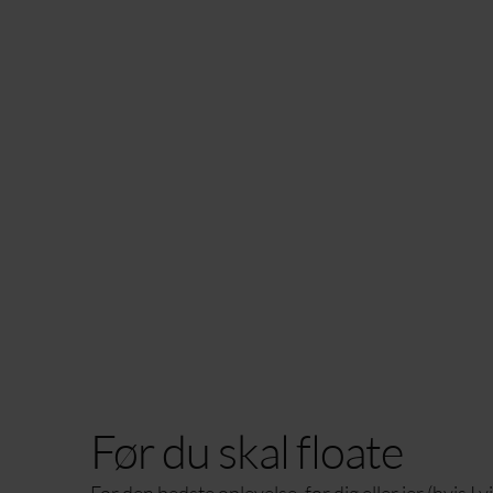
Før du skal floate
For den bedste oplevelse, for dig eller jer (hvis I 