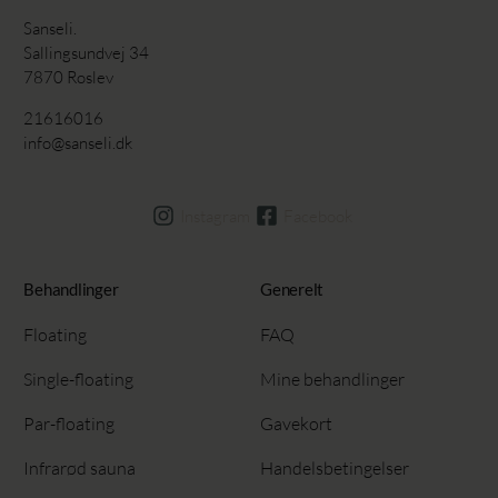
Sanseli.
Sallingsundvej 34
7870 Roslev
21616016
info@sanseli.dk
Instagram
Facebook
Behandlinger
Generelt
Floating
FAQ
Single-floating
Mine behandlinger
Par-floating
Gavekort
Infrarød sauna
Handelsbetingelser