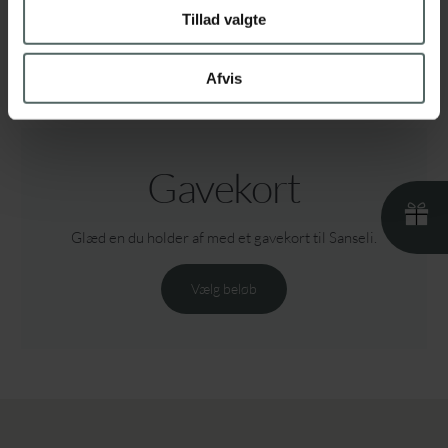
Tillad valgte
Afvis
Gavekort
Glæd en du holder af med et gavekort til Sanseli.
Vælg beløb