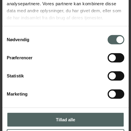
analysepartnere. Vores partnere kan kombinere disse
Helkrops-massagestol
data med andre oplysninger, du har givet dem, eller som
de har indsamlet fra din brug af deres tjenester.
Normalpris (1 person)
150,-
Normalpris (2 personer)
300,-
Samtykkevalg
Nødvendig
Præferencer
Statistik
Marketing
Tillad alle