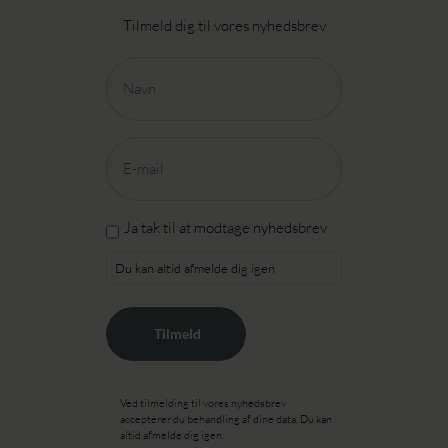
Tilmeld dig til vores nyhedsbrev
Navn
(Påkrævet)
E-
mail
(Påkrævet)
Ja
Ja tak til at modtage nyhedsbrev
tak
Du kan altid afmelde dig igen
til
at
modtage
nyhedsbrev
Ved tilmelding til vores nyhedsbrev
accepterer du behandling af dine data. Du kan
altid afmelde dig igen.