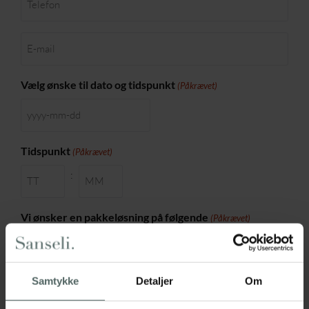
(Påkrævet)
E-
mail
(Påkrævet)
Vælg ønske til dato og tidspunkt
(Påkrævet)
Tidspunkt
(Påkrævet)
:
Vi ønsker en pakkeløsning på følgende
(Påkrævet)
Mad, hygge og wellness (kontakt os for booking)
Beskrivelse
Samtykke
Detaljer
Om
(Påkrævet)