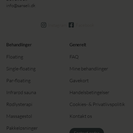
info@sanseli.dk
Instagram
Facebook
Behandlinger
Generelt
Floating
FAQ
Single-floating
Mine behandlinger
Par-floating
Gavekort
Infrarød sauna
Handelsbetingelser
Rødlysterapi
Cookies- & Privatlivspolitik
Massagestol
Kontakt os
Pakkeløsninger
Fortryd ordre